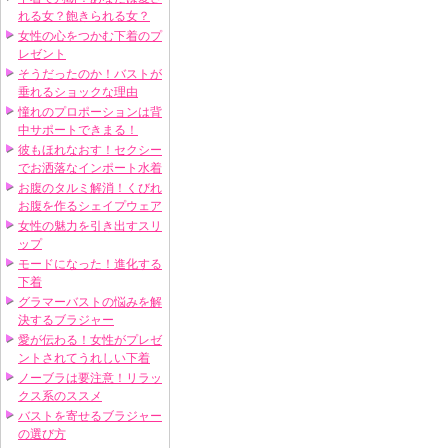
れる女？飽きられる女？
女性の心をつかむ下着のプ
レゼント
そうだったのか！バストが
垂れるショックな理由
憧れのプロポーションは背
中サポートできまる！
彼もほれなおす！セクシー
でお洒落なインポート水着
お腹のタルミ解消！くびれ
お腹を作るシェイプウェア
女性の魅力を引き出すスリ
ップ
モードになった！進化する
下着
グラマーバストの悩みを解
決するブラジャー
愛が伝わる！女性がプレゼ
ントされてうれしい下着
ノーブラは要注意！リラッ
クス系のススメ
バストを寄せるブラジャー
の選び方