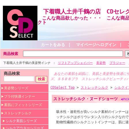
下着職人土井千鶴の店 CDセレ
こんな商品欲しかった・・・ こんな商品
クト
カートをみる
｜
マイページへログイン
｜
商品検索
下着職人土井千鶴の美姿勢インナ
リフトアップシェイパー
美姿勢
ブラジャー
商品検索
あなたの素肌を絹肌に、美肌と美姿勢を快適にサ
ズ、ＳＳＢＢブラ ストレッチシルクビューティ
CDSelect Top
>
ストレッチシルク
>
シルクイ
美姿勢シリーズ
ブラ付快適インナー
ストレッチシルク・ヌードショーツ
素肌にフィットシリーズ
吸水性・速乾性が良いシルク素材のインナーは
ストレッチシルク
ッチシルクはポリウレタン入りのシルクなので
シルク美肌シリーズ
動物性繊維のシルクニットインナーは、肌に違
シルクアウターシリーズ