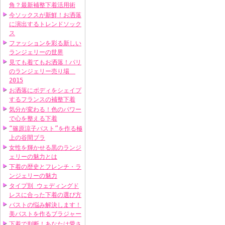
角？最新補整下着活用術
今ソックスが新鮮！お洒落
に演出するトレンドソック
ス
ファッションを彩る新しい
ランジェリーの世界
見ても着てもお洒落！パリ
のランジェリー売り場
2015
お洒落にボディをシェイプ
するフランスの補整下着
気分が変わる！色のパワー
で心を整える下着
“篠原涼子バスト”を作る極
上の谷間ブラ
女性を輝かせる黒のランジ
ェリーの魅力とは
下着の歴史とフレンチ・ラ
ンジェリーの魅力
タイプ別 ウェディングド
レスに合った下着の選び方
バストの悩み解決します！
美バストを作るブラジャー
下着で判断！あなたは愛さ