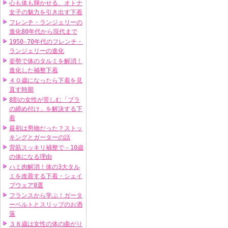
心も体も輝かせる、オトナ
女子の魅力を引き出す下着
フレンチ・ランジェリーの
進化80年代から現代まで
1950-70年代のフレンチ・
ランジェリーの進化
姿勢で体のタルミを解消！
進化した補整下着
４０歳になったら下着を見
直す時期
8割の女性が苦しむ「ブラ
の締め付け」を解決する下
着
最初は男物だった？ストッ
キングとガーターの話
背筋スッキリ補整で－10歳
の体になる理由
ハミ肉解消！体の3大タル
ミを改善する下着・シェイ
プウェア8選
フランスから学ぶ！ガータ
ーベルトとスリップのお洒
落
３８歳は女性の体の曲がり