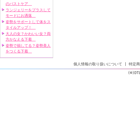
のバストケア
ランジェリーをプラスして
モードにお洒落
姿勢をサポートして体をス
タイルアップ！
大人の女？かわいい女？両
方かなえる下着
姿勢で損してる？姿勢美人
をつくる下着
個人情報の取り扱いについて
|
特定商
(©)DT