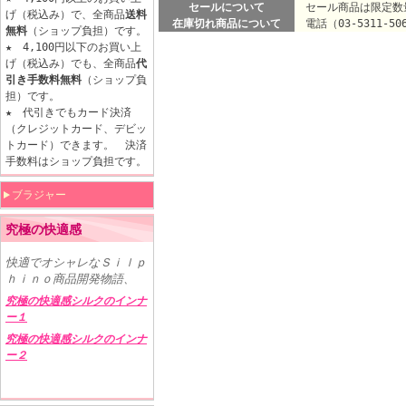
セールについて
セール商品は限定数
げ（税込み）で、全商品
送料
在庫切れ商品について
電話（03-5311-5
無料
（ショップ負担）です。
★ 4,100円以下のお買い上
げ（税込み）でも、全商品
代
引き手数料無料
（ショップ負
担）です。
★ 代引きでもカード決済
（クレジットカード、デビッ
トカード）できます。 決済
手数料はショップ負担です。
ブラジャー
究極の快適感
快適でオシャレなＳｉｌｐ
ｈｉｎｏ商品開発物語、
究極の快適感シルクのインナ
ー１
究極の快適感シルクのインナ
ー２