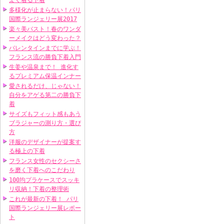
よく着る下着
多様化が止まらない！パリ
国際ランジェリー展2017
楽々美バスト！春のワンダ
ーメイクはどう変わった？
バレンタインまでに学ぶ！
フランス流の勝負下着入門
生姜や温泉まで！ 進化す
るプレミアム保温インナー
愛されるだけ、じゃない！
自分をアゲる第二の勝負下
着
サイズもフィット感もあう
ブラジャーの測り方・選び
方
洋服のデザイナーが提案す
る極上の下着
フランス女性のセクシーさ
を磨く下着へのこだわり
100均プラケースでスッキ
リ収納！下着の整理術
これが最新の下着！ パリ
国際ランジェリー展レポー
ト