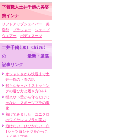
下着職人土井千鶴の美姿
勢インナ
リフトアップシェイパー
美
姿勢
ブラジャー
シェイプ
ウエアー
ボディスーツ
土井千鶴(DOI Chizu)
の 最新・厳選
記事リンク
オシャレさから快適まで土
井千鶴の下着の話
知らなかった！ストッキン
グの選び方と履き方Q＆A
揺れや下垂から守るだけじ
ゃない、スポーツブラの進
化
着けてみました！ユニクロ
のワイヤレスブラの実力
透けない、ひびかない！白
Tシャツ白シャツをかっこ