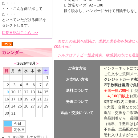
た・・・
L 対応サイズ 92～100
・・・こんな商品探して
軽く脱水し、ハンガーにかけて日陰干しをし
た・・・
といっていただける商品を
セレクトします。
店長日記はこちら >>
あなたの素肌を絹肌に、美肌と美姿勢を快適に
CDSelect
カレンダー
シルクはアトピー性皮膚炎、敏感肌の方にも最
＜
2026年8月
＞
ご注文方法
インターネットにて2
日
月
火
水
木
金
土
ご注文やご質問メー
1
お支払い方法
クレジットカード決済
2
3
4
5
6
7
8
※手数料は当店で負
送料について
全国一律700円
（宅
9
10
11
12
13
14
15
4,100円以上
お買
16
17
18
19
20
21
22
発送について
3営業日以内に発送
23
24
25
26
27
28
29
※大雪、台風などの天
返品・交換について
返品・交換をご希望
30
31
商品到着から一週間
今日
（送料、手数料はお
不良品、誤品配送の
定休日
恐れ入りますがセー
★ 4,100円以上のお買い上