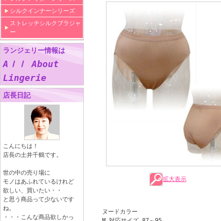
シルクインナーシリーズ
ストレッチシルクブラジャ
ー
ランジェリー情報は
Aｌｌ About
Lingerie
店長日記
こんにちは！
店長の土井千鶴です。
世の中の売り場に
拡大表示
モノはあふれているけれど
欲しい、買いたい・・
と思う商品って少ないです
ね。
ヌードカラー
・・・こんな商品欲しかっ
M 対応サイズ 87～95