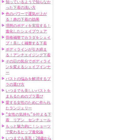
知っているようで知らなか
った下着の洗い方
色のパワーで運気が上が
る！赤の下着の効果
理想のボディを実現する！
進化したシェイプウェア
骨格補整でカラダをシェイ
プ！美しく補整する下着
ボディラインが引き締ま
る！アンチエイジング下着
その日の気分でボディライ
ンを変えるシェイプインナ
ー
バストの悩みを解消するブ
ラの選び方
いつまでも美しいバストを
まもるためのブラ選び
愛する女性のために作られ
たランジェリー
“女性の気持ち”を叶える下
着 リアン センチュール
もっと魅力的に！ショーツ
で変わるヒップ進化論
いつまでも美乳！28歳から