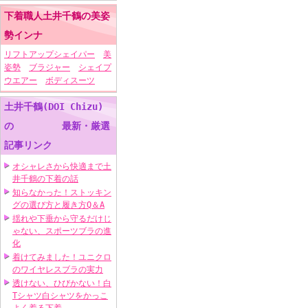
下着職人土井千鶴の美姿
勢インナ
リフトアップシェイパー
美
姿勢
ブラジャー
シェイプ
ウエアー
ボディスーツ
土井千鶴(DOI Chizu)
の 最新・厳選
記事リンク
オシャレさから快適まで土
井千鶴の下着の話
知らなかった！ストッキン
グの選び方と履き方Q＆A
揺れや下垂から守るだけじ
ゃない、スポーツブラの進
化
着けてみました！ユニクロ
のワイヤレスブラの実力
透けない、ひびかない！白
Tシャツ白シャツをかっこ