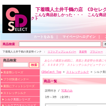
下着職人土井千鶴の店 CDセレ
こんな商品欲しかった・・・ こんな商品
クト
カートをみる
｜
マイページへログイン
｜
商品検索
下着職人土井千鶴の美姿勢インナ
リフトアップシェイパー
美姿勢
ブラジャー
商品検索
あなたの素肌を絹肌に、美肌と美姿勢を快適にサ
ズ、ＳＳＢＢブラ ストレッチシルクビューティ
CDSelect Top
>
ストレッチシルク
> シルク美
美姿勢シリーズ
ブラ付快適インナー
商品一覧
素肌にフィットシリーズ
説明付き /
写真のみ
ストレッチシルク
1件～3件 （全3件）
シルク美肌シリーズ
シルクアウターシリーズ