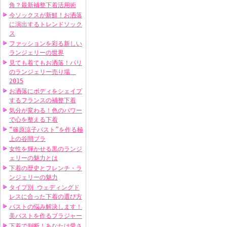
角？最新補整下着活用術
今ソックスが新鮮！お洒落
に演出するトレンドソック
ス
ファッションを彩る新しい
ランジェリーの世界
見ても着てもお洒落！パリ
のランジェリー売り場
2015
お洒落にボディをシェイプ
するフランスの補整下着
気分が変わる！色のパワー
で心を整える下着
“篠原涼子バスト”を作る極
上の谷間ブラ
女性を輝かせる黒のランジ
ェリーの魅力とは
下着の歴史とフレンチ・ラ
ンジェリーの魅力
タイプ別 ウェディングド
レスに合った下着の選び方
バストの悩み解決します！
美バストを作るブラジャー
下着で判断！あなたは愛さ