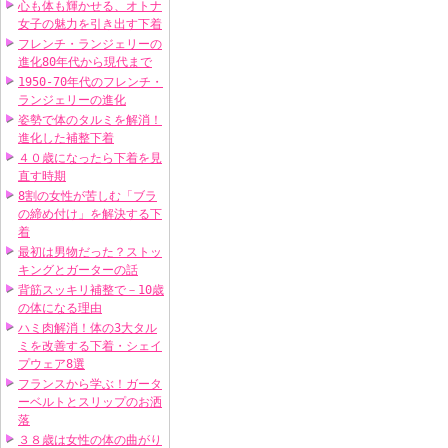
心も体も輝かせる、オトナ
女子の魅力を引き出す下着
フレンチ・ランジェリーの
進化80年代から現代まで
1950-70年代のフレンチ・
ランジェリーの進化
姿勢で体のタルミを解消！
進化した補整下着
４０歳になったら下着を見
直す時期
8割の女性が苦しむ「ブラ
の締め付け」を解決する下
着
最初は男物だった？ストッ
キングとガーターの話
背筋スッキリ補整で－10歳
の体になる理由
ハミ肉解消！体の3大タル
ミを改善する下着・シェイ
プウェア8選
フランスから学ぶ！ガータ
ーベルトとスリップのお洒
落
３８歳は女性の体の曲がり