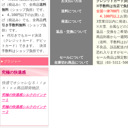
お支払い方法
クレジットカード決済
げ（税込み）で、全商品
送料
※手数料は当店で負
無料
（ショップ負担）です。
送料について
全国一律700円
（宅
★ 4,100円以下のお買い上
4,100円以上
お買
げ（税込み）でも、全商品
代
発送について
3営業日以内に発送
引き手数料無料
（ショップ負
※大雪、台風などの天
担）です。
返品・交換について
返品・交換をご希望
★ 代引きでもカード決済
商品到着から一週間
（クレジットカード、デビッ
（送料、手数料はお
トカード）できます。 決済
不良品、誤品配送の
手数料はショップ負担です。
恐れ入りますがセー
セールについて
セール商品は限定数
ブラジャー
在庫切れ商品について
電話（03-5311-5
究極の快適感
快適でオシャレなＳｉｌｐ
ｈｉｎｏ商品開発物語、
究極の快適感シルクのインナ
ー１
究極の快適感シルクのインナ
ー２