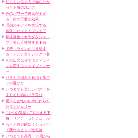
知っているようで知らなか
った下着の洗い方
色のパワーで運気が上が
る！赤の下着の効果
理想のボディを実現する！
進化したシェイプウェア
骨格補整でカラダをシェイ
プ！美しく補整する下着
ボディラインが引き締ま
る！アンチエイジング下着
その日の気分でボディライ
ンを変えるシェイプインナ
ー
バストの悩みを解消するブ
ラの選び方
いつまでも美しいバストを
まもるためのブラ選び
愛する女性のために作られ
たランジェリー
“女性の気持ち”を叶える下
着 リアン センチュール
もっと魅力的に！ショーツ
で変わるヒップ進化論
いつまでも美乳！28歳から