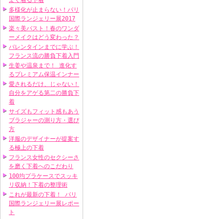
よく着る下着
多様化が止まらない！パリ
国際ランジェリー展2017
楽々美バスト！春のワンダ
ーメイクはどう変わった？
バレンタインまでに学ぶ！
フランス流の勝負下着入門
生姜や温泉まで！ 進化す
るプレミアム保温インナー
愛されるだけ、じゃない！
自分をアゲる第二の勝負下
着
サイズもフィット感もあう
ブラジャーの測り方・選び
方
洋服のデザイナーが提案す
る極上の下着
フランス女性のセクシーさ
を磨く下着へのこだわり
100均プラケースでスッキ
リ収納！下着の整理術
これが最新の下着！ パリ
国際ランジェリー展レポー
ト