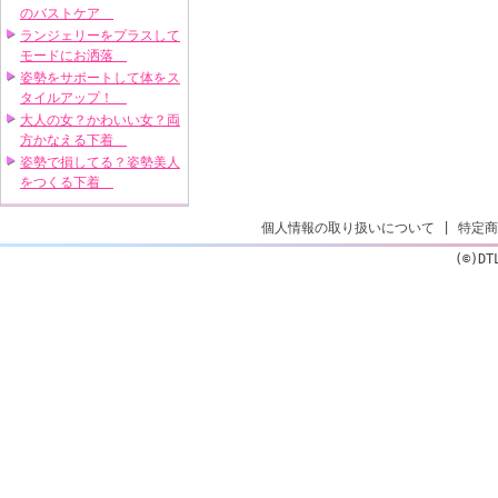
のバストケア
ランジェリーをプラスして
モードにお洒落
姿勢をサポートして体をス
タイルアップ！
大人の女？かわいい女？両
方かなえる下着
姿勢で損してる？姿勢美人
をつくる下着
個人情報の取り扱いについて
|
特定商
(©)DT