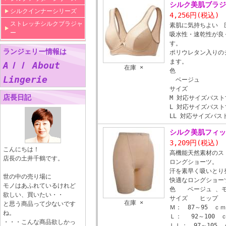
シルク美肌ブラ
シルクインナーシリーズ
4,256円
(税込)
ストレッチシルクブラジャ
素肌に気持ちよい 
ー
吸水性・速乾性が良
す。
ランジェリー情報は
ポリウレタン入りの
ます。
Aｌｌ About
在庫 ×
色
Lingerie
ベージュ
サイズ
店長日記
M 対応サイズバスト寸
L 対応サイズバスト寸
LL 対応サイズバスト
シルク美肌フィ
3,209円
(税込)
こんにちは！
高機能天然素材のス
店長の土井千鶴です。
ロングショーツ。
汗を素早く吸いとり
世の中の売り場に
快適なロングショ
モノはあふれているけれど
色 ベージュ 、
欲しい、買いたい・・
サイズ ヒップ
在庫 ×
と思う商品って少ないです
Ｍ： 87～95 ｃ
ね。
Ｌ： 92～100 
・・・こんな商品欲しかっ
ＬＬ： 97～105 