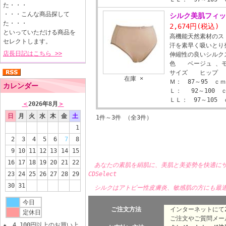
た・・・
・・・こんな商品探して
シルク美肌フィ
た・・・
2,674円
(税込)
といっていただける商品を
高機能天然素材のス
セレクトします。
汗を素早く吸いとり
店長日記はこちら >>
伸縮性の良いシルク
色 ベージュ 、
サイズ ヒップ
在庫 ×
Ｍ： 87～95 ｃ
カレンダー
Ｌ： 92～100 
ＬＬ： 97～105 
＜
2026年8月
＞
日
月
火
水
木
金
土
1件～3件 （全3件）
1
2
3
4
5
6
7
8
9
10
11
12
13
14
15
16
17
18
19
20
21
22
あなたの素肌を絹肌に、美肌と美姿勢を快適に
23
24
25
26
27
28
29
CDSelect
30
31
シルクはアトピー性皮膚炎、敏感肌の方にも最
今日
ご注文方法
インターネットにて2
定休日
ご注文やご質問メー
★ 4,100円以上のお買い上