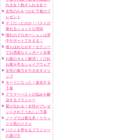
れる女？飽きられる女？
女性の心をつかむ下着のプ
レゼント
そうだったのか！バストが
垂れるショックな理由
憧れのプロポーションは背
中サポートできまる！
彼もほれなおす！セクシー
でお洒落なインポート水着
お腹のタルミ解消！くびれ
お腹を作るシェイプウェア
女性の魅力を引き出すスリ
ップ
モードになった！進化する
下着
グラマーバストの悩みを解
決するブラジャー
愛が伝わる！女性がプレゼ
ントされてうれしい下着
ノーブラは要注意！リラッ
クス系のススメ
バストを寄せるブラジャー
の選び方