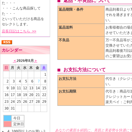
■ 返品・不良品について
た・・・
・・・こんな商品探して
返品期限・条件
商品到着日より
た・・・
それを過ぎます
といっていただける商品を
い。
セレクトします。
返品送料
お客様都合の場
店長日記はこちら >>
させていただき
不良品
万一不良品等が
交換させていた
カレンダー
商品到着後7日
のご要望はお受
＜
2026年8月
＞
日
月
火
水
木
金
土
■ お支払方法について
1
お支払方法
代引き（クレジ
2
3
4
5
6
7
8
い。
9
10
11
12
13
14
15
お支払期限
代引き：商品引
16
17
18
19
20
21
22
クレジットカー
23
24
25
26
27
28
29
楽天ペイ：ご利
30
31
今日
定休日
あなたの素肌を絹肌に、美肌と美姿勢を快適に
★ 4,100円以上のお買い上