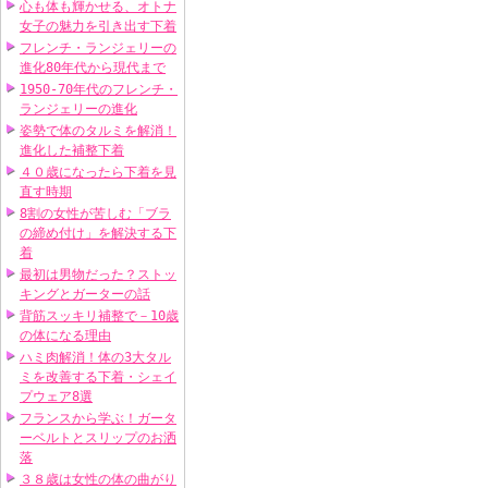
心も体も輝かせる、オトナ
女子の魅力を引き出す下着
フレンチ・ランジェリーの
進化80年代から現代まで
1950-70年代のフレンチ・
ランジェリーの進化
姿勢で体のタルミを解消！
進化した補整下着
４０歳になったら下着を見
直す時期
8割の女性が苦しむ「ブラ
の締め付け」を解決する下
着
最初は男物だった？ストッ
キングとガーターの話
背筋スッキリ補整で－10歳
の体になる理由
ハミ肉解消！体の3大タル
ミを改善する下着・シェイ
プウェア8選
フランスから学ぶ！ガータ
ーベルトとスリップのお洒
落
３８歳は女性の体の曲がり