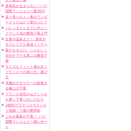
よく着る下着
多様化が止まらない！パリ
国際ランジェリー展2017
楽々美バスト！春のワンダ
ーメイクはどう変わった？
バレンタインまでに学ぶ！
フランス流の勝負下着入門
生姜や温泉まで！ 進化す
るプレミアム保温インナー
愛されるだけ、じゃない！
自分をアゲる第二の勝負下
着
サイズもフィット感もあう
ブラジャーの測り方・選び
方
洋服のデザイナーが提案す
る極上の下着
フランス女性のセクシーさ
を磨く下着へのこだわり
100均プラケースでスッキ
リ収納！下着の整理術
これが最新の下着！ パリ
国際ランジェリー展レポー
ト