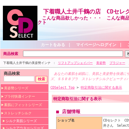
下着職人土井千鶴の店 CDセレ
こんな商品欲しかった・・・ こんな商品
クト
カートをみる
｜
マイページへログイン
｜
商品検索
下着職人土井千鶴の美姿勢インナ
リフトアップシェイパー
美姿勢
ブラジャー
商品検索
あなたの素肌を絹肌に、美肌と美姿勢を快適にサ
ズ、ＳＳＢＢブラ ストレッチシルクビューティ
CDSelect Top
>
特定商取引法に関する表示
美姿勢シリーズ
ブラ付快適インナー
特定商取引法に関する表示
素肌にフィットシリーズ
■ 店舗情報
ストレッチシルク
ショップ名
CDセレクト CD
シルク美肌シリーズ
井さん Sele
シルクアウターシリーズ