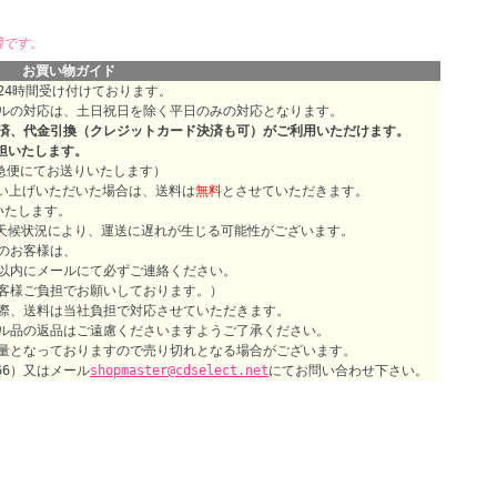
適です。
お買い物ガイド
4時間受け付けております。
ルの対応は、土日祝日を除く平日のみの対応となります。
、代金引換（クレジットカード決済も可）がご利用いただけます。
担いたします。
急便にてお送りいたします）
い上げいただいた場合は、送料は
無料
とさせていただきます。
いたします。
候状況により、運送に遅れが生じる可能性がございます。
のお客様は、
以内にメールにて必ずご連絡ください。
客様ご負担でお願いしております。）
際、送料は当社負担で対応させていただきます。
ル品の返品はご遠慮くださいますようご了承ください。
量となっておりますので売り切れとなる場合がございます。
066）又はメール
shopmaster@cdselect.net
にてお問い合わせ下さい。