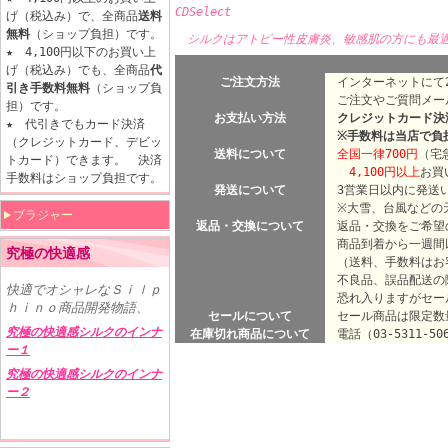
CDSelect
げ（税込み）で、全商品
送料
無料
（ショップ負担）です。
シルクはアトピー性皮膚炎、敏感肌の方にも最
★ 4,100円以下のお買い上
げ（税込み）でも、全商品
代
ご注文方法
インターネットにて2
引き手数料無料
（ショップ負
ご注文やご質問メー
担）です。
お支払い方法
クレジットカード決済
★ 代引きでもカード決済
※手数料は当店で負
（クレジットカード、デビッ
送料について
全国一律700円
（宅
トカード）できます。 決済
4,100円以上
お買
手数料はショップ負担です。
発送について
3営業日以内に発送
※大雪、台風などの天
ブラジャー
返品・交換について
返品・交換をご希望
商品到着から一週間
究極の快適感
（送料、手数料はお
不良品、誤品配送の
快適でオシャレなＳｉｌｐ
恐れ入りますがセー
ｈｉｎｏ商品開発物語、
セールについて
セール商品は限定数
究極の快適感シルクのインナ
在庫切れ商品について
電話（03-5311-5
ー１
究極の快適感シルクのインナ
ー２