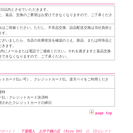
7日以内とさせていただきます。
と、返品、交換のご要望はお受けできなくなりますので、ご了承くださ
合はご容赦ください。ただし、不良品交換、誤品配送交換は当社負担と
ます。
ございましたら、当店の在庫状況を確認のうえ、新品、または同等品と
だきます。
以内にメールまたは電話でご連絡ください。それを過ぎますと返品交換
けできなくなりますので、ご了承ください。
ットカード払い可）、クレジットカード払、楽天ペイをご利用くださ
渡時
ド払：クレジットカード決済時
用されたクレジットカードの締日
page top
サポート！
下着職人 土井千鶴の店 Chizu DOI
の
CDセレクト