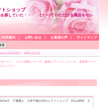
クトショップ
を探していた・・・ といっていただける商品をセレ
ご利用案内
｜
お問い合せ
｜
お客様の声
｜
サイトマップ
シェイプウエアー
ボディスーツ
ポート！ シルク美肌シリーズ、素肌にフィットシリーズ、美姿勢シリー
バストブラ！
Select 下着職人 土井千鶴のCDセレクトショップ ChizuDOI 土
ct