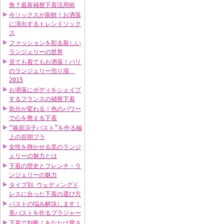
角？最新補整下着活用術
今ソックスが新鮮！お洒落
に演出するトレンドソック
ス
ファッションを彩る新しい
ランジェリーの世界
見ても着てもお洒落！パリ
のランジェリー売り場
2015
お洒落にボディをシェイプ
するフランスの補整下着
気分が変わる！色のパワー
で心を整える下着
“篠原涼子バスト”を作る極
上の谷間ブラ
女性を輝かせる黒のランジ
ェリーの魅力とは
下着の歴史とフレンチ・ラ
ンジェリーの魅力
タイプ別 ウェディングド
レスに合った下着の選び方
バストの悩み解決します！
美バストを作るブラジャー
下着で判断！あなたは愛さ