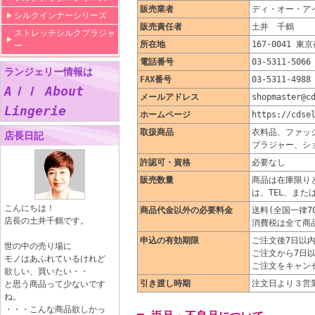
販売業者
ディ・オー・ア
シルクインナーシリーズ
販売責任者
土井 千鶴
ストレッチシルクブラジャ
所在地
167-0041 東
ー
電話番号
03-5311-5066
ランジェリー情報は
FAX番号
03-5311-4988
Aｌｌ About
メールアドレス
shopmaster@c
Lingerie
ホームページ
https://cdse
取扱商品
衣料品、ファッ
店長日記
ブラジャー、シ
許認可・資格
必要なし
販売数量
商品は在庫限り
は、TEL、ま
こんにちは！
商品代金以外の必要料金
送料(全国一律7
店長の土井千鶴です。
消費税は全て商
申込の有効期限
ご注文後7日以
世の中の売り場に
ご注文から7日
モノはあふれているけれど
ご注文をキャン
欲しい、買いたい・・
引き渡し時期
注文日より３営
と思う商品って少ないです
ね。
・・・こんな商品欲しかっ