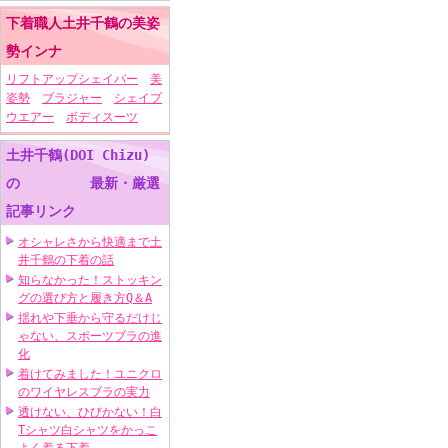
下着職人土井千鶴の美姿
勢インナ
リフトアップシェイパー
美
姿勢
ブラジャー
シェイプ
ウエアー
ボディスーツ
土井千鶴(DOI Chizu)
の 最新・厳選
記事リンク
オシャレさから快適まで土
井千鶴の下着の話
知らなかった！ストッキン
グの選び方と履き方Q＆A
揺れや下垂から守るだけじ
ゃない、スポーツブラの進
化
着けてみました！ユニクロ
のワイヤレスブラの実力
透けない、ひびかない！白
Tシャツ白シャツをかっこ