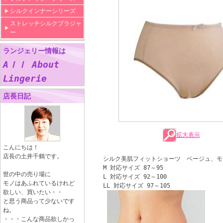
シルクインナーシリーズ
ストレッチシルクブラジャ
ー
ランジェリー情報は
Aｌｌ About
Lingerie
店長日記
拡大表示
こんにちは！
店長の土井千鶴です。
シルク美肌フィットショーツ ベージュ、モ
M 対応サイズ 87～95
世の中の売り場に
L 対応サイズ 92～100
モノはあふれているけれど
LL 対応サイズ 97～105
欲しい、買いたい・・
と思う商品って少ないです
ね。
・・・こんな商品欲しかっ