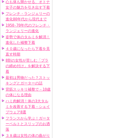
心も体も輝かせる、オトナ
女子の魅力を引き出す下着
フレンチ・ランジェリーの
進化80年代から現代まで
1950-70年代のフレンチ・
ランジェリーの進化
姿勢で体のタルミを解消！
進化した補整下着
４０歳になったら下着を見
直す時期
8割の女性が苦しむ「ブラ
の締め付け」を解決する下
着
最初は男物だった？ストッ
キングとガーターの話
背筋スッキリ補整で－10歳
の体になる理由
ハミ肉解消！体の3大タル
ミを改善する下着・シェイ
プウェア8選
フランスから学ぶ！ガータ
ーベルトとスリップのお洒
落
３８歳は女性の体の曲がり