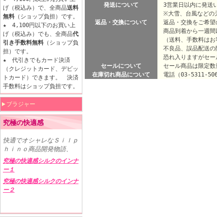
発送について
3営業日以内に発送
げ（税込み）で、全商品
送料
※大雪、台風などの天
無料
（ショップ負担）です。
返品・交換について
返品・交換をご希望
★ 4,100円以下のお買い上
商品到着から一週間
げ（税込み）でも、全商品
代
（送料、手数料はお
引き手数料無料
（ショップ負
不良品、誤品配送の
担）です。
恐れ入りますがセー
★ 代引きでもカード決済
セールについて
セール商品は限定数
（クレジットカード、デビッ
在庫切れ商品について
電話（03-5311-5
トカード）できます。 決済
手数料はショップ負担です。
ブラジャー
究極の快適感
快適でオシャレなＳｉｌｐ
ｈｉｎｏ商品開発物語、
究極の快適感シルクのインナ
ー１
究極の快適感シルクのインナ
ー２