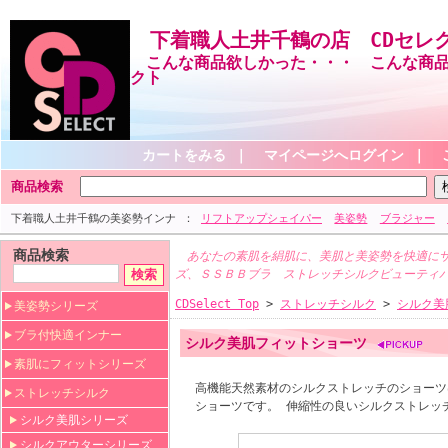
下着職人土井千鶴の店 CDセレ
こんな商品欲しかった・・・ こんな商品
クト
カートをみる
｜
マイページへログイン
｜
商品検索
下着職人土井千鶴の美姿勢インナ
リフトアップシェイパー
美姿勢
ブラジャー
商品検索
あなたの素肌を絹肌に、美肌と美姿勢を快適にサ
ズ、ＳＳＢＢブラ ストレッチシルクビューティ
CDSelect Top
>
ストレッチシルク
>
シルク美
美姿勢シリーズ
ブラ付快適インナー
シルク美肌フィットショーツ
素肌にフィットシリーズ
高機能天然素材のシルクストレッチのショーツ
ストレッチシルク
ショーツです。 伸縮性の良いシルクストレッ
シルク美肌シリーズ
シルクアウターシリーズ