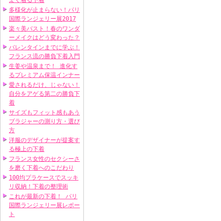
よく着る下着
多様化が止まらない！パリ
国際ランジェリー展2017
楽々美バスト！春のワンダ
ーメイクはどう変わった？
バレンタインまでに学ぶ！
フランス流の勝負下着入門
生姜や温泉まで！ 進化す
るプレミアム保温インナー
愛されるだけ、じゃない！
自分をアゲる第二の勝負下
着
サイズもフィット感もあう
ブラジャーの測り方・選び
方
洋服のデザイナーが提案す
る極上の下着
フランス女性のセクシーさ
を磨く下着へのこだわり
100均プラケースでスッキ
リ収納！下着の整理術
これが最新の下着！ パリ
国際ランジェリー展レポー
ト