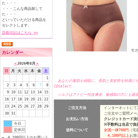
た・・・
・・・こんな商品探して
た・・・
といっていただける商品を
セレクトします。
店長日記はこちら >>
モ
カレンダー
＜
2026年8月
＞
日
月
火
水
木
金
土
1
あなたの素肌を絹肌に、美肌と美姿勢を快適に
2
3
4
5
6
7
8
CDSelect
9
10
11
12
13
14
15
シルクはアトピー性皮膚炎、敏感肌の方にも最
16
17
18
19
20
21
22
23
24
25
26
27
28
29
ご注文方法
インターネットにて2
30
31
ご注文やご質問メー
お支払い方法
クレジットカード決済
今日
※手数料は当店で負
定休日
送料について
全国一律700円
（宅
4,100円以上
お買
★ 4,100円以上のお買い上