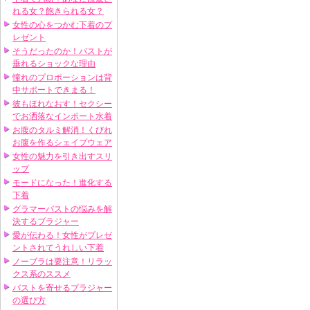
れる女？飽きられる女？
女性の心をつかむ下着のプ
レゼント
そうだったのか！バストが
垂れるショックな理由
憧れのプロポーションは背
中サポートできまる！
彼もほれなおす！セクシー
でお洒落なインポート水着
お腹のタルミ解消！くびれ
お腹を作るシェイプウェア
女性の魅力を引き出すスリ
ップ
モードになった！進化する
下着
グラマーバストの悩みを解
決するブラジャー
愛が伝わる！女性がプレゼ
ントされてうれしい下着
ノーブラは要注意！リラッ
クス系のススメ
バストを寄せるブラジャー
の選び方