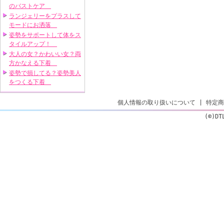
のバストケア
ランジェリーをプラスして
モードにお洒落
姿勢をサポートして体をス
タイルアップ！
大人の女？かわいい女？両
方かなえる下着
姿勢で損してる？姿勢美人
をつくる下着
個人情報の取り扱いについて
|
特定商
(©)DT