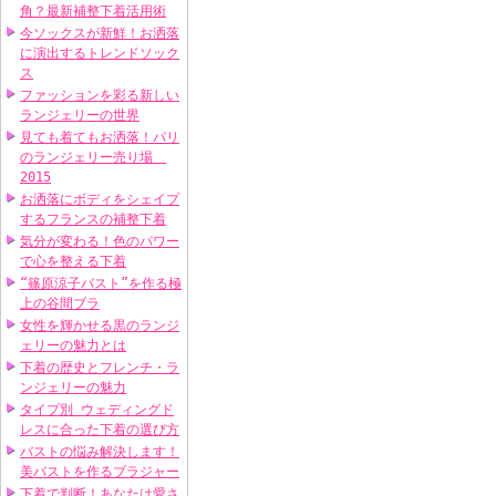
角？最新補整下着活用術
今ソックスが新鮮！お洒落
に演出するトレンドソック
ス
ファッションを彩る新しい
ランジェリーの世界
見ても着てもお洒落！パリ
のランジェリー売り場
2015
お洒落にボディをシェイプ
するフランスの補整下着
気分が変わる！色のパワー
で心を整える下着
“篠原涼子バスト”を作る極
上の谷間ブラ
女性を輝かせる黒のランジ
ェリーの魅力とは
下着の歴史とフレンチ・ラ
ンジェリーの魅力
タイプ別 ウェディングド
レスに合った下着の選び方
バストの悩み解決します！
美バストを作るブラジャー
下着で判断！あなたは愛さ