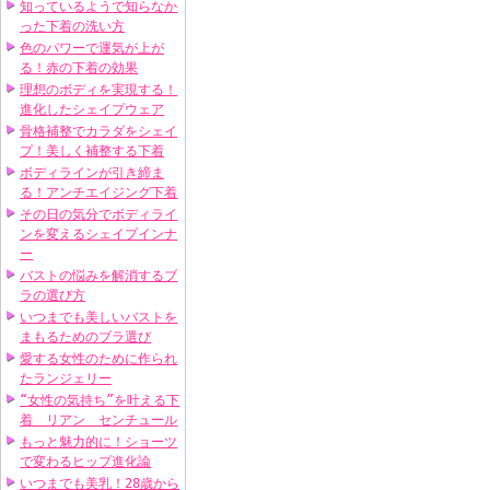
知っているようで知らなか
った下着の洗い方
色のパワーで運気が上が
る！赤の下着の効果
理想のボディを実現する！
進化したシェイプウェア
骨格補整でカラダをシェイ
プ！美しく補整する下着
ボディラインが引き締ま
る！アンチエイジング下着
その日の気分でボディライ
ンを変えるシェイプインナ
ー
バストの悩みを解消するブ
ラの選び方
いつまでも美しいバストを
まもるためのブラ選び
愛する女性のために作られ
たランジェリー
“女性の気持ち”を叶える下
着 リアン センチュール
もっと魅力的に！ショーツ
で変わるヒップ進化論
いつまでも美乳！28歳から