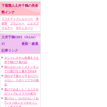
下着職人土井千鶴の美姿
勢インナ
リフトアップシェイパー
美
姿勢
ブラジャー
シェイプ
ウエアー
ボディスーツ
土井千鶴(DOI Chizu)
の 最新・厳選
記事リンク
オシャレさから快適まで土
井千鶴の下着の話
知らなかった！ストッキン
グの選び方と履き方Q＆A
揺れや下垂から守るだけじ
ゃない、スポーツブラの進
化
着けてみました！ユニクロ
のワイヤレスブラの実力
透けない、ひびかない！白
Tシャツ白シャツをかっこ