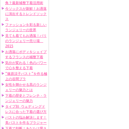
角？最新補整下着活用術
今ソックスが新鮮！お洒落
に演出するトレンドソック
ス
ファッションを彩る新しい
ランジェリーの世界
見ても着てもお洒落！パリ
のランジェリー売り場
2015
お洒落にボディをシェイプ
するフランスの補整下着
気分が変わる！色のパワー
で心を整える下着
“篠原涼子バスト”を作る極
上の谷間ブラ
女性を輝かせる黒のランジ
ェリーの魅力とは
下着の歴史とフレンチ・ラ
ンジェリーの魅力
タイプ別 ウェディングド
レスに合った下着の選び方
バストの悩み解決します！
美バストを作るブラジャー
下着で判断！あなたは愛さ