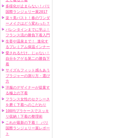
よく着る下着
多様化が止まらない！パリ
国際ランジェリー展2017
楽々美バスト！春のワンダ
ーメイクはどう変わった？
バレンタインまでに学ぶ！
フランス流の勝負下着入門
生姜や温泉まで！ 進化す
るプレミアム保温インナー
愛されるだけ、じゃない！
自分をアゲる第二の勝負下
着
サイズもフィット感もあう
ブラジャーの測り方・選び
方
洋服のデザイナーが提案す
る極上の下着
フランス女性のセクシーさ
を磨く下着へのこだわり
100均プラケースでスッキ
リ収納！下着の整理術
これが最新の下着！ パリ
国際ランジェリー展レポー
ト