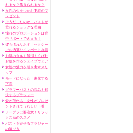
れる女？飽きられる女？
女性の心をつかむ下着のプ
レゼント
そうだったのか！バストが
垂れるショックな理由
憧れのプロポーションは背
中サポートできまる！
彼もほれなおす！セクシー
でお洒落なインポート水着
お腹のタルミ解消！くびれ
お腹を作るシェイプウェア
女性の魅力を引き出すスリ
ップ
モードになった！進化する
下着
グラマーバストの悩みを解
決するブラジャー
愛が伝わる！女性がプレゼ
ントされてうれしい下着
ノーブラは要注意！リラッ
クス系のススメ
バストを寄せるブラジャー
の選び方