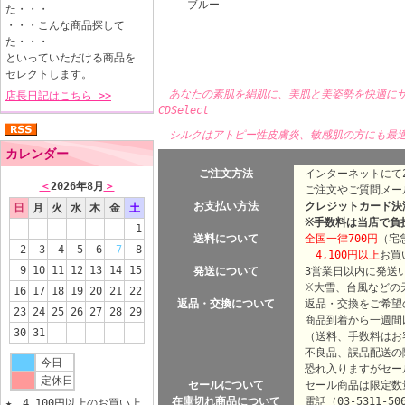
ブルー
た・・・
・・・こんな商品探して
た・・・
といっていただける商品を
セレクトします。
あなたの素肌を絹肌に、美肌と美姿勢を快適に
店長日記はこちら >>
CDSelect
シルクはアトピー性皮膚炎、敏感肌の方にも最
カレンダー
ご注文方法
インターネットにて2
＜
2026年8月
＞
ご注文やご質問メー
お支払い方法
クレジットカード決済
日
月
火
水
木
金
土
※手数料は当店で負
1
送料について
全国一律700円
（宅
2
3
4
5
6
7
8
4,100円以上
お買
9
10
11
12
13
14
15
発送について
3営業日以内に発送
※大雪、台風などの天
16
17
18
19
20
21
22
返品・交換について
返品・交換をご希望
23
24
25
26
27
28
29
商品到着から一週間
30
31
（送料、手数料はお
不良品、誤品配送の
今日
恐れ入りますがセー
定休日
セールについて
セール商品は限定数
在庫切れ商品について
電話（03-5311-5
★ 4,100円以上のお買い上