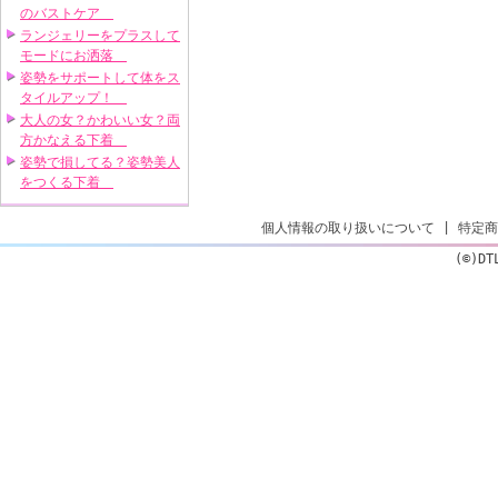
のバストケア
ランジェリーをプラスして
モードにお洒落
姿勢をサポートして体をス
タイルアップ！
大人の女？かわいい女？両
方かなえる下着
姿勢で損してる？姿勢美人
をつくる下着
個人情報の取り扱いについて
|
特定商
(©)DT