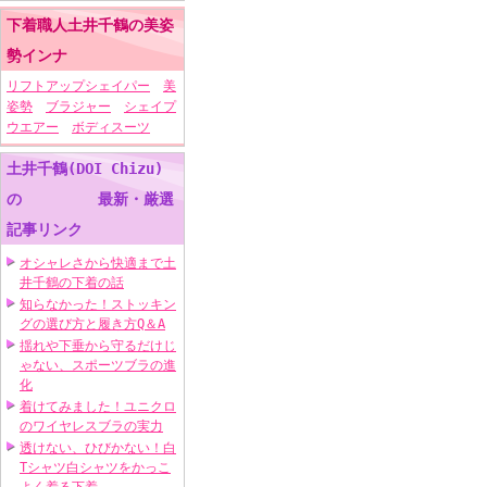
下着職人土井千鶴の美姿
勢インナ
リフトアップシェイパー
美
姿勢
ブラジャー
シェイプ
ウエアー
ボディスーツ
土井千鶴(DOI Chizu)
の 最新・厳選
記事リンク
オシャレさから快適まで土
井千鶴の下着の話
知らなかった！ストッキン
グの選び方と履き方Q＆A
揺れや下垂から守るだけじ
ゃない、スポーツブラの進
化
着けてみました！ユニクロ
のワイヤレスブラの実力
透けない、ひびかない！白
Tシャツ白シャツをかっこ