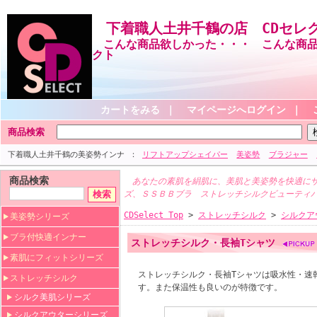
下着職人土井千鶴の店 CDセレ
こんな商品欲しかった・・・ こんな商品
クト
カートをみる
｜
マイページへログイン
｜
商品検索
下着職人土井千鶴の美姿勢インナ
リフトアップシェイパー
美姿勢
ブラジャー
商品検索
あなたの素肌を絹肌に、美肌と美姿勢を快適にサ
ズ、ＳＳＢＢブラ ストレッチシルクビューティ
CDSelect Top
>
ストレッチシルク
>
シルクア
美姿勢シリーズ
ブラ付快適インナー
ストレッチシルク・長袖Tシャツ
素肌にフィットシリーズ
ストレッチシルク・長袖Tシャツは吸水性・速
ストレッチシルク
す。また保温性も良いのが特徴です。
シルク美肌シリーズ
シルクアウターシリーズ