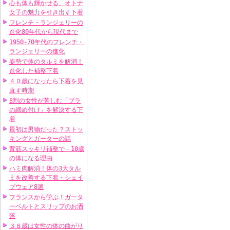
心も体も輝かせる、オトナ
女子の魅力を引き出す下着
フレンチ・ランジェリーの
進化80年代から現代まで
1950-70年代のフレンチ・
ランジェリーの進化
姿勢で体のタルミを解消！
進化した補整下着
４０歳になったら下着を見
直す時期
8割の女性が苦しむ「ブラ
の締め付け」を解決する下
着
最初は男物だった？ストッ
キングとガーターの話
背筋スッキリ補整で－10歳
の体になる理由
ハミ肉解消！体の3大タル
ミを改善する下着・シェイ
プウェア8選
フランスから学ぶ！ガータ
ーベルトとスリップのお洒
落
３８歳は女性の体の曲がり