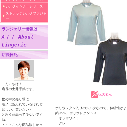
シルクインナーシリーズ
ストレッチシルクブラジャ
ー
ランジェリー情報は
Aｌｌ About
Lingerie
店長日記
こんにちは！
店長の土井千鶴です。
拡大表示
世の中の売り場に
モノはあふれているけれど
ポリウレタン入りのシルクなので、伸縮性がよ
欲しい、買いたい・・
絹95％、ポリウレタン５％
と思う商品って少ないです
オフホワイト
ね。
グレー
・・・こんな商品欲しかっ