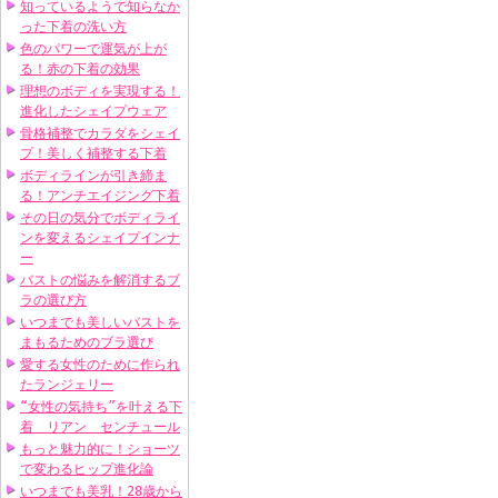
知っているようで知らなか
った下着の洗い方
色のパワーで運気が上が
る！赤の下着の効果
理想のボディを実現する！
進化したシェイプウェア
骨格補整でカラダをシェイ
プ！美しく補整する下着
ボディラインが引き締ま
る！アンチエイジング下着
その日の気分でボディライ
ンを変えるシェイプインナ
ー
バストの悩みを解消するブ
ラの選び方
いつまでも美しいバストを
まもるためのブラ選び
愛する女性のために作られ
たランジェリー
“女性の気持ち”を叶える下
着 リアン センチュール
もっと魅力的に！ショーツ
で変わるヒップ進化論
いつまでも美乳！28歳から